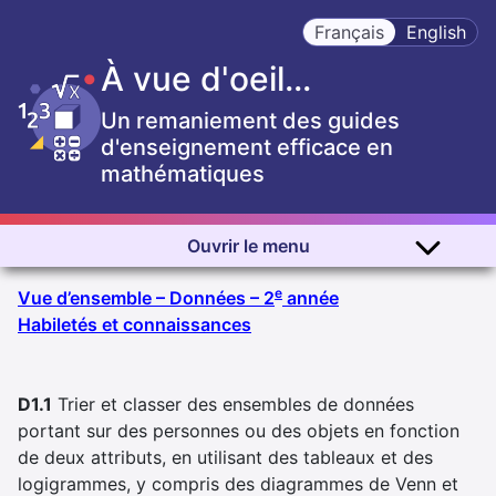
Français
English
À vue d'oeil...
Un remaniement des guides
d'enseignement efficace en
mathématiques
Ouvrir le menu
e
Vue d’ensemble – Données – 2
année
Habiletés et connaissances
Image Diagramme de Venn C, dont le titre est Les animaux,
Image Diagramme B composé de deux rangées et de deux col
Image Diagramme C, dont le titre est Les blocs logiques,
D1.1
Trier et classer des ensembles de données
portant sur des personnes ou des objets en fonction
de deux attributs, en utilisant des tableaux et des
logigrammes, y compris des diagrammes de Venn et